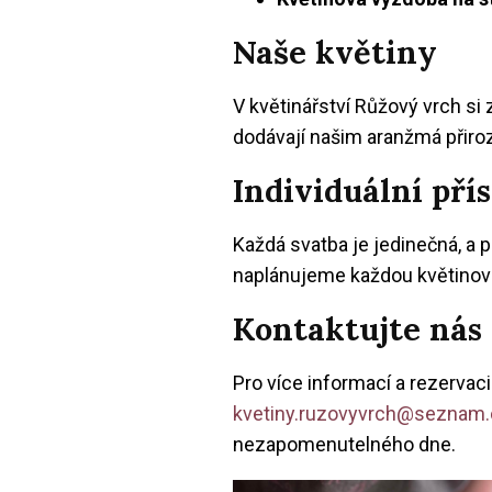
Naše květiny
V květinářství Růžový vrch si 
dodávají našim aranžmá přiroz
Individuální pří
Každá svatba je jedinečná, a 
naplánujeme každou květinovou 
Kontaktujte nás
Pro více informací a rezervac
kvetiny.ruzovyvrch@seznam.
nezapomenutelného dne.