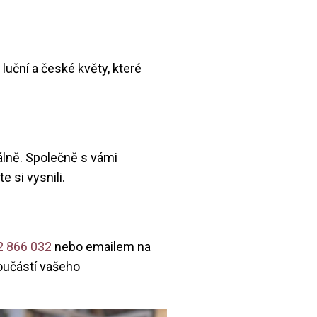
 luční a české květy, které
álně. Společně s vámi
 si vysnili.
2 866 032
nebo emailem na
oučástí vašeho