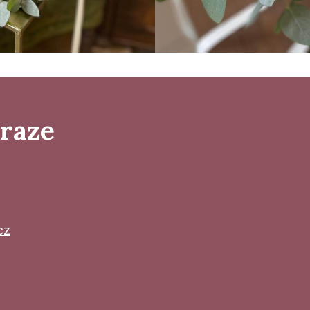
Praze
cz