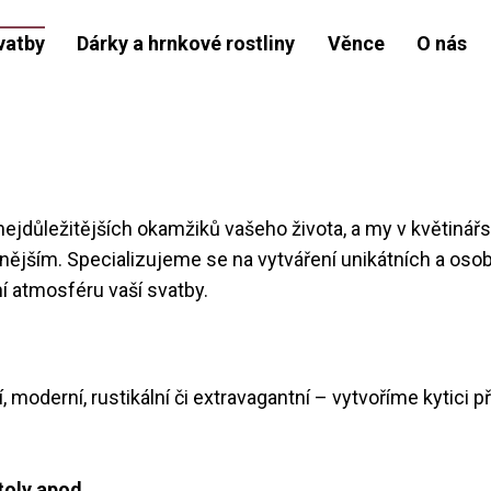
vatby
Dárky a hrnkové rostliny
Věnce
O nás
nejdůležitějších okamžiků vašeho života, a my v květinářs
nějším. Specializujeme se na vytváření unikátních a oso
í atmosféru vaší svatby.
, moderní, rustikální či extravagantní – vytvoříme kytici 
toly apod.