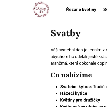
Řezané květiny
S
Svatby
Váš svatební den je jedním z 
abychom ho udělali ještě krás
aranžmá, která dokonale dopln
Co nabízíme
Svatební kytice:
Tradiční
Házecí kytice
Květiny pro družičky
Květinová výzdoba na s